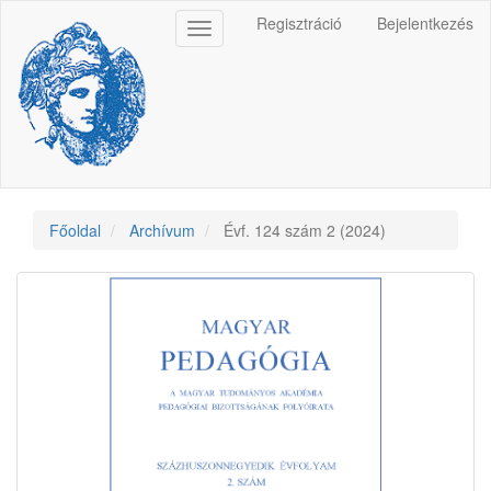
Main
Regisztráció
Bejelentkezés
Toggle
Navigation
navigation
Main
Content
Sidebar
Főoldal
Archívum
Évf. 124 szám 2 (2024)