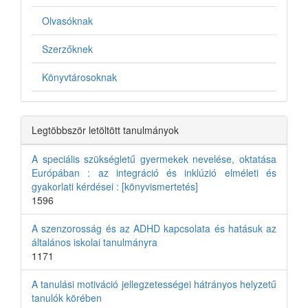
Olvasóknak
Szerzőknek
Könyvtárosoknak
Legtöbbször letöltött tanulmányok
A speciális szükségletű gyermekek nevelése, oktatása
Európában : az integráció és inklúzió elméleti és
gyakorlati kérdései : [könyvismertetés]
1596
A szenzorosság és az ADHD kapcsolata és hatásuk az
általános iskolai tanulmányra
1171
A tanulási motiváció jellegzetességei hátrányos helyzetű
tanulók körében