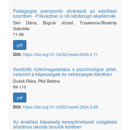
Pedagógiai szempontú elvárások az edzőkkel
szemben - Fókuszban a női labdarúgó akadémiák
Déri Diána, Bognár József, Trzaskoma-Bicsérdy
Gabriella
71-88
pdf
DOI:
https://doi.org/10.14232/mped.2024.2.71
Serdülők rizikómagatartása a pszichológiai jóllét,
valamint a képességek és nehézségek tükrében
Dudok Réka, Pikó Bettina
89-110
pdf
DOI:
https://doi.org/10.14232/mped.2024.2.89
Az éneklési képesség keresztmetszeti vizsgálata
általános iskolás tanulók körében