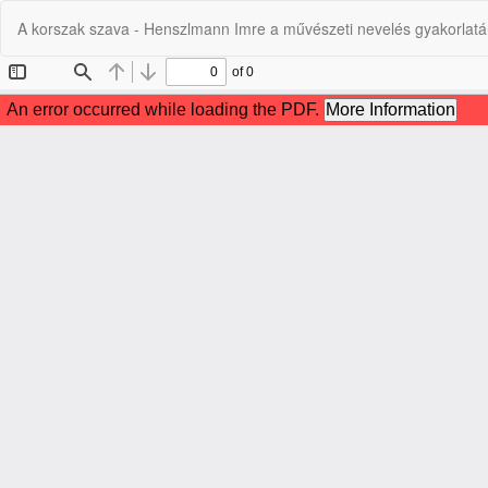
Vissza
A korszak szava - Henszlmann Imre a művészeti nevelés gyakorlatá
a
cikk
részleteihez